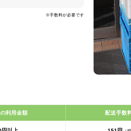
※手数料が必要です
りの利用金額
配送手数
00円以上
151円
（税