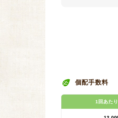
個配手数料
1回あた
12,0