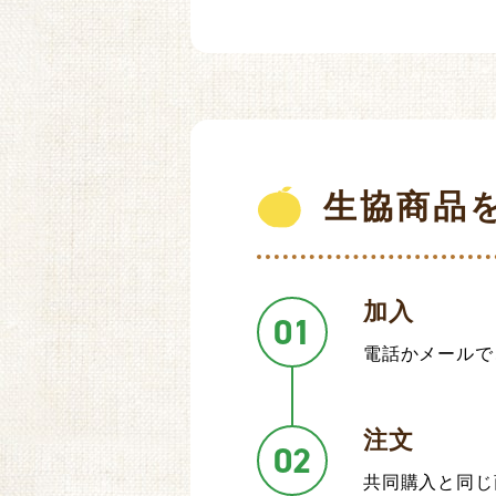
生協商品
加入
01
電話かメールで
注文
02
共同購入と同じ